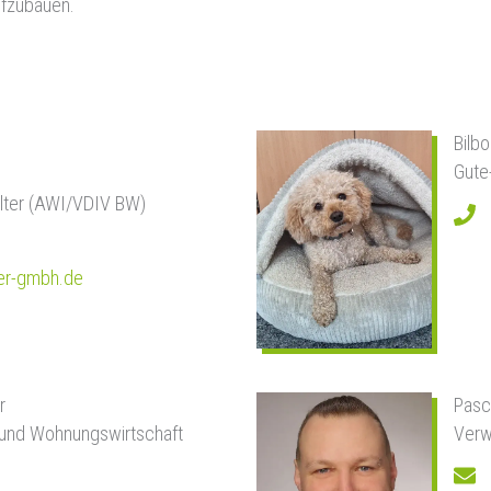
ufzubauen.
Bilbo
Gute
lter (AWI/VDIV BW)
r-gmbh.de
r
Pasc
 und Wohnungswirtschaft
Verw