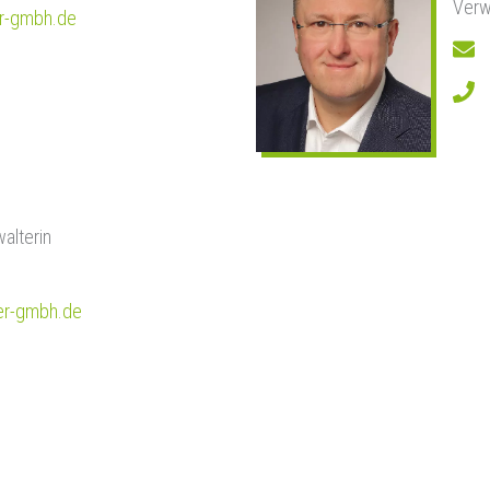
Verw
r-gmbh.de
walterin
r-gmbh.de