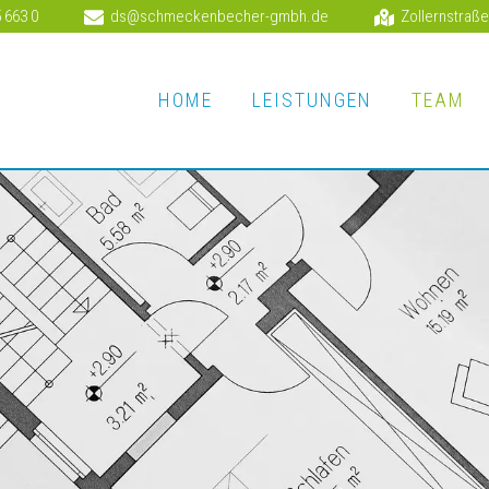
5 663 0
ds@schmeckenbecher-gmbh.de
Zollernstraß
HOME
LEISTUNGEN
TEAM