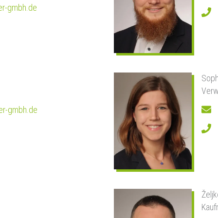
r-gmbh.de
Soph
Verw
r-gmbh.de
Želj
Kauf